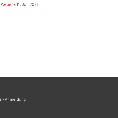
k Weber
/
11. Juli 2021
er-Anmeldung