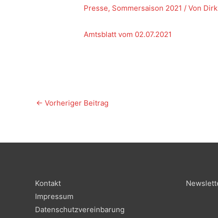
Presse
,
Sommersaison 2021
/ Von
Dir
Amtsblatt vom 02.07.2021
←
Vorheriger Beitrag
Kontakt
Newslett
Impressum
Datenschutzvereinbarung