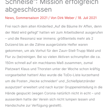
Schneise“: Mission erfolgreich
abgeschlossen
News
,
Sommersaison 2021
/ Von
Dirk Weber
/
18. Juli 2021
Frei nach dem alten Kinderlied „Auf die Bäume ihr Affen, denn
der Wald wird gefegt“ hatten wir zum Arbeitsdienst ausgerufen
– und die Resonanz war immens: größtenteils mehr als 2
Dutzend bis an die Zähne ausgerüstete Helfer waren
gekommen, um als Vorhut für den Zaun-Stell-Trupp Wald und
Flur zu (be)reinigen. Bei so vielen Aktiven schrumpfen die ca.
150m schnell auf ein machbares Maß zusammen, zumal
Platzwart Klaus und Thorsten unter der Woche schon kräftig
vorgearbeitet hatten! Also wurde die ToDo-Liste kurzerhand
um die Posten „Hecke schneiden“ und „Schießplatzränder
ausputzen“ erweitert und nach kurzer Gruppeneinteilung in die
Hände gespuckt (wegen Corona natürlich nicht in echt – und
ausserdem hatte der Verein sich nicht lumpen lassen und
Handschuhe zur Verfügung gestellt).