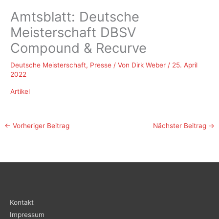
Amtsblatt: Deutsche
Meisterschaft DBSV
Compound & Recurve
Deutsche Meisterschaft
,
Presse
/ Von
Dirk Weber
/
25. April
2022
Artikel
←
Vorheriger Beitrag
Nächster Beitrag
→
Kontakt
Impressum