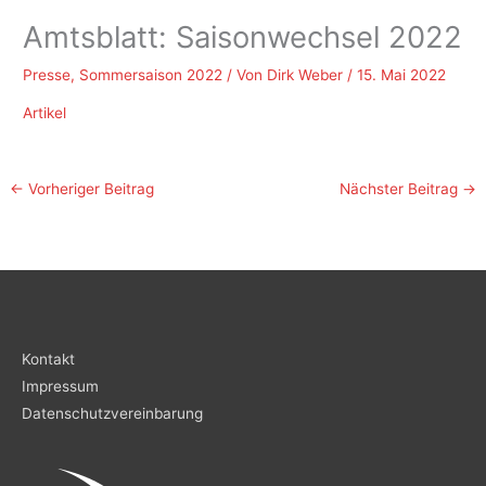
Amtsblatt: Saisonwechsel 2022
Presse
,
Sommersaison 2022
/ Von
Dirk Weber
/
15. Mai 2022
Artikel
←
Vorheriger Beitrag
Nächster Beitrag
→
Kontakt
Impressum
Datenschutzvereinbarung