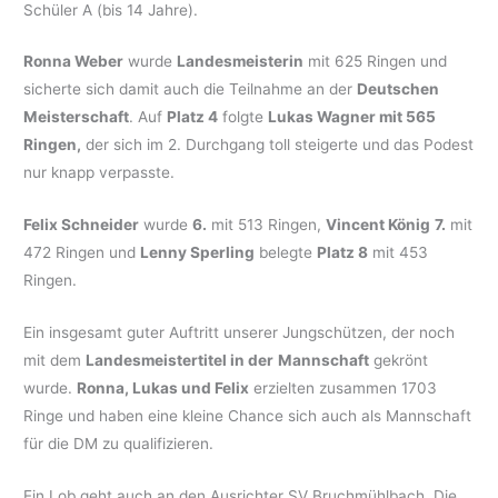
Schüler A (bis 14 Jahre).
Ronna Weber
wurde
Landesmeisterin
mit 625 Ringen und
sicherte sich damit auch die Teilnahme an der
Deutschen
Meisterschaft
. Auf
Platz 4
folgte
Lukas Wagner mit 565
Ringen,
der sich im 2. Durchgang toll steigerte und das Podest
nur knapp verpasste.
Felix Schneider
wurde
6.
mit 513 Ringen,
Vincent König
7.
mit
472 Ringen und
Lenny Sperling
belegte
Platz 8
mit 453
Ringen.
Ein insgesamt guter Auftritt unserer Jungschützen, der noch
mit dem
Landesmeistertitel in der
Mannschaft
gekrönt
wurde.
Ronna, Lukas und Felix
erzielten zusammen 1703
Ringe und haben eine kleine Chance sich auch als Mannschaft
für die DM zu qualifizieren.
Ein Lob geht auch an den Ausrichter SV Bruchmühlbach. Die