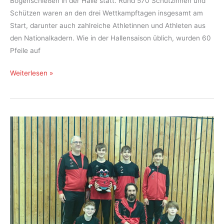
Bogenschießen in der Halle statt. Rund 570 Schützinnen und
Schützen waren an den drei Wettkampftagen insgesamt am
Start, darunter auch zahlreiche Athletinnen und Athleten aus
den Nationalkadern. Wie in der Hallensaison üblich, wurden 60
Pfeile auf
Ronna
Weiterlesen »
Weber
mit
Top-
Ten
Platzierung
bei
der
Deutschen
Meisterschaft
im
Bogensport
in