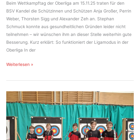
Beim Wettkampftag der Oberliga am 15.11.25 traten für den
BSV Kandel die Schützinnen und Schützen Anja Großer, Perrin
Weber, Thorsten Sigg und Alexander Zeh an. Stephan
Schmuck konnte aus gesundheitlichen Gründen leider nicht
teilnehmen – wir wünschen ihm an dieser Stelle weiterhin gute
Besserung. Kurz erklärt: So funktioniert der Ligamodus in der
Oberliga In der
Oberliga
Weiterlesen »
–
Erfolgreicher
Wettkampftag
für
den
BSV
Kandel