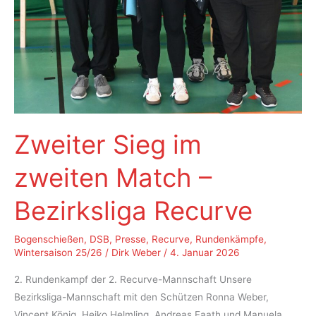
Zweiter Sieg im
zweiten Match –
Bezirksliga Recurve
Bogenschießen
,
DSB
,
Presse
,
Recurve
,
Rundenkämpfe
,
Wintersaison 25/26
/
Dirk Weber
/
4. Januar 2026
2. Rundenkampf der 2. Recurve-Mannschaft Unsere
Bezirksliga-Mannschaft mit den Schützen Ronna Weber,
Vincent König, Heiko Helmling, Andreas Faath und Manuela