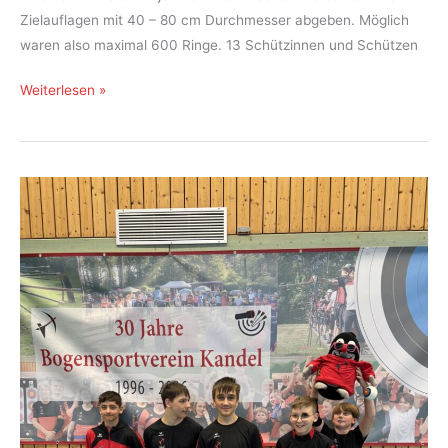
Zielauflagen mit 40 – 80 cm Durchmesser abgeben. Möglich
waren also maximal 600 Ringe. 13 Schützinnen und Schützen
Drei
Weiterlesen »
Landesmeistertitel
der
Bogenschützen
des
BSV
Kandel
bei
der
Landesmeisterschaft
PSSB
in
Haßloch