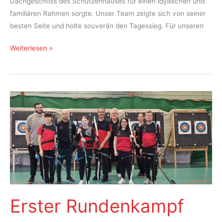
Dachgeschoss des Schützenhauses für einen idyllischen und
familiären Rahmen sorgte. Unser Team zeigte sich von seiner
besten Seite und holte souverän den Tagessieg. Für unseren
Erfolgreicher
Weiterlesen »
Start
in
die
Runde
–
1.
Rundenkampf
Blankbogenliga
Erster Rundenkampf