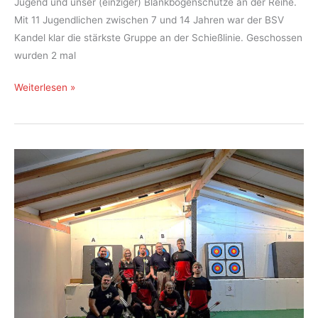
Jugend und unser (einziger) Blankbogenschütze an der Reihe.
Mit 11 Jugendlichen zwischen 7 und 14 Jahren war der BSV
Kandel klar die stärkste Gruppe an der Schießlinie. Geschossen
wurden 2 mal
Bogenschützen
Weiterlesen »
des
BSV
Kandel
schneiden
bei
der
Kreismeisterschaft
gut
ab