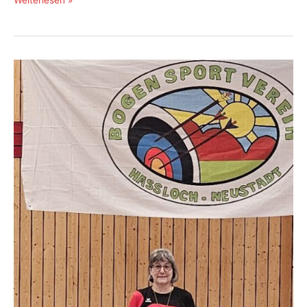
Weiterlesen »
Rundenkampf
Blankbogen
–
kalter
Saisonabschluss