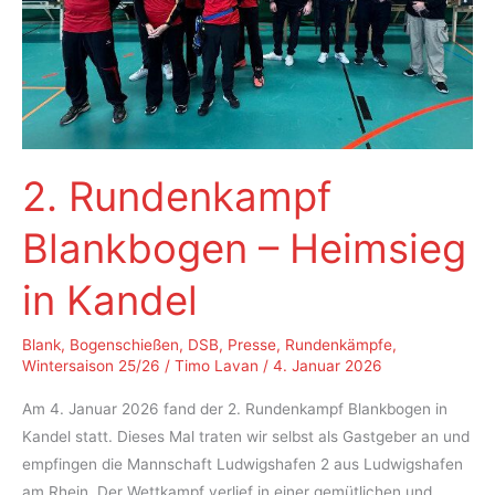
2. Rundenkampf
Blankbogen – Heimsieg
in Kandel
Blank
,
Bogenschießen
,
DSB
,
Presse
,
Rundenkämpfe
,
Wintersaison 25/26
/
Timo Lavan
/
4. Januar 2026
Am 4. Januar 2026 fand der 2. Rundenkampf Blankbogen in
Kandel statt. Dieses Mal traten wir selbst als Gastgeber an und
empfingen die Mannschaft Ludwigshafen 2 aus Ludwigshafen
am Rhein. Der Wettkampf verlief in einer gemütlichen und