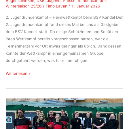
Bogenschießen
,
DSB
,
Jugend
,
Presse
,
Rundenkämpfe
,
Wintersaison 25/26
/
Timo Lavan
/
11. Januar 2026
2. Jugendrundenkampf – Heimwettkampf beim BSV Kandel Der
2. Jugendrundenkampf fand dieses Mal bei uns als Gastgeber,
dem BSV Kandel, statt. Da einige Schützinnen und Schützen
ihren Wettkampf bereits vorgeschossen hatten, war die
Teilnehmerzahl vor Ort etwas geringer als üblich. Dank dessen
konnte der Wettkampf in einer gemeinsamen Gruppe
durchgeführt werden, was für einen ruhigen
Heimwettkampf
Weiterlesen »
beim
BSV
Kandel
–
2.
Jugendrundenkampf