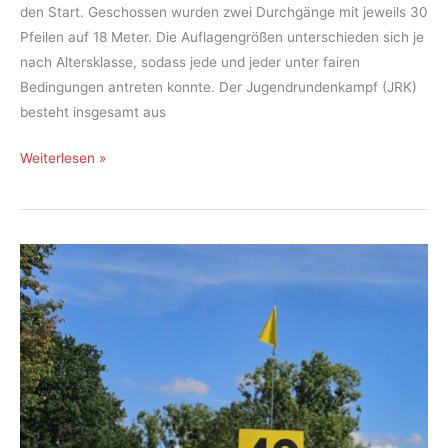
den Start. Geschossen wurden zwei Durchgänge mit jeweils 30
Pfeilen auf 18 Meter. Die Auflagengrößen unterschieden sich je
nach Altersklasse, sodass jede und jeder unter fairen
Bedingungen antreten konnte. Der Jugendrundenkampf (JRK)
besteht insgesamt aus
Jugend
Weiterlesen »
des
BSV
Kandel
gut
vertreten
bei
der
Jugendrunde