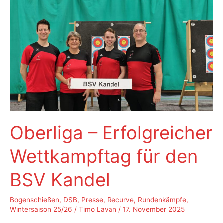
Erfolg
für
den
BSV
Kandel
Oberliga – Erfolgreicher
Wettkampftag für den
BSV Kandel
Bogenschießen
,
DSB
,
Presse
,
Recurve
,
Rundenkämpfe
,
Wintersaison 25/26
/
Timo Lavan
/
17. November 2025