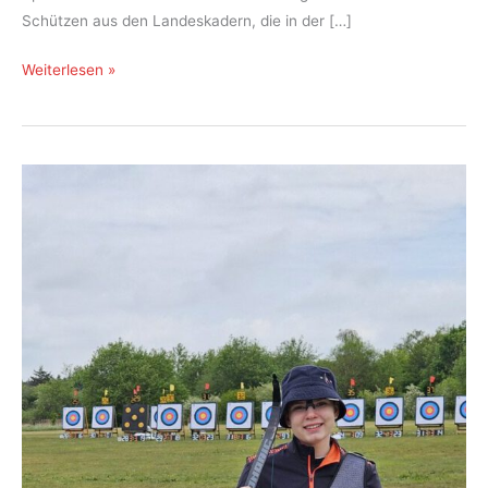
Schützen aus den Landeskadern, die in der […]
2.
Weiterlesen »
Rangliste
Bogen
für
Ronna
Weber
in
Hamm