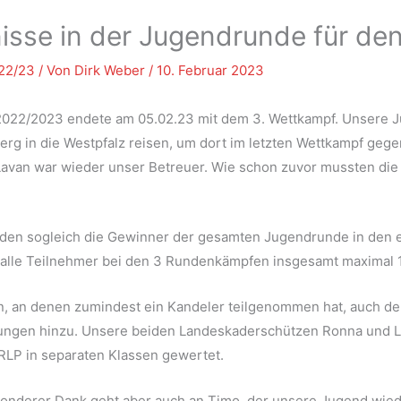
nisse in der Jugendrunde für de
 22/23
/ Von
Dirk Weber
/
10. Februar 2023
 2022/2023 endete am 05.02.23 mit dem 3. Wettkampf. Unsere J
g in die Westpfalz reisen, um dort im letzten Wettkampf gege
Lavan war wieder unser Betreuer. Wie schon zuvor mussten die 
den sogleich die Gewinner der gesamten Jugendrunde in den e
 alle Teilnehmer bei den 3 Rundenkämpfen insgesamt maximal 
en, an denen zumindest ein Kandeler teilgenommen hat, auch d
ierungen hinzu. Unsere beiden Landeskaderschützen Ronna und
RLP in separaten Klassen gewertet.
onderer Dank geht aber auch an Timo, der unsere Jugend wieder 