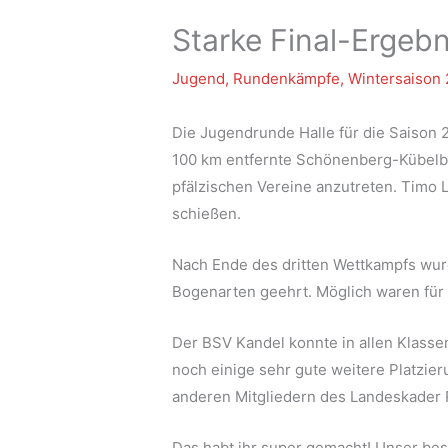
Starke Final-Ergeb
Jugend
,
Rundenkämpfe
,
Wintersaison
Die Jugendrunde Halle für die Saison
100 km entfernte Schönenberg-Kübelber
pfälzischen Vereine anzutreten. Timo 
schießen.
Nach Ende des dritten Wettkampfs wur
Bogenarten geehrt. Möglich waren für
Der BSV Kandel konnte in allen Klass
noch einige sehr gute weitere Platz
anderen Mitgliedern des Landeskader 
Das habt ihr super gemacht! Unser bes