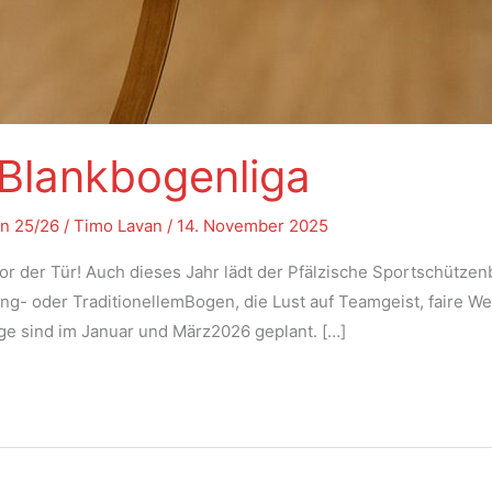
 Blankbogenliga
on 25/26
/
Timo Lavan
/
14. November 2025
vor der Tür! Auch dieses Jahr lädt der Pfälzische Sportschütz
ang- oder TraditionellemBogen, die Lust auf Teamgeist, fair
ge sind im Januar und März2026 geplant. […]