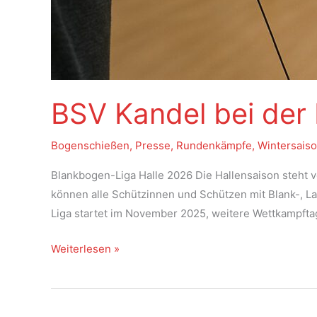
BSV Kandel bei der
Bogenschießen
,
Presse
,
Rundenkämpfe
,
Wintersais
Blankbogen-Liga Halle 2026 Die Hallensaison steht 
können alle Schützinnen und Schützen mit Blank-, L
Liga startet im November 2025, weitere Wettkampfta
BSV
Weiterlesen »
Kandel
bei
der