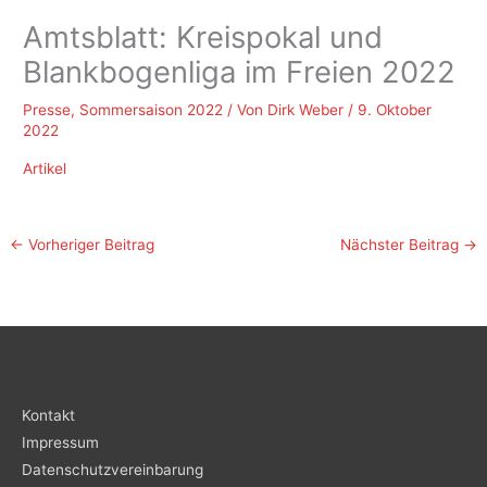
Amtsblatt: Kreispokal und
Blankbogenliga im Freien 2022
Presse
,
Sommersaison 2022
/ Von
Dirk Weber
/
9. Oktober
2022
Artikel
←
Vorheriger Beitrag
Nächster Beitrag
→
Kontakt
Impressum
Datenschutzvereinbarung