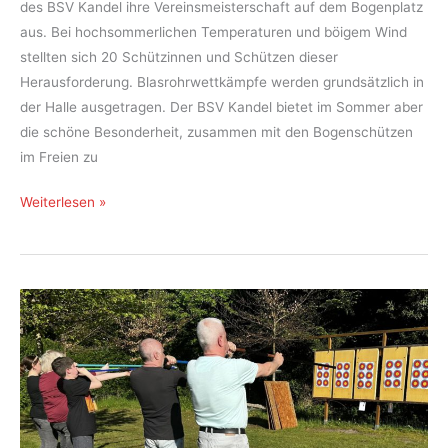
des BSV Kandel ihre Vereinsmeisterschaft auf dem Bogenplatz
aus. Bei hochsommerlichen Temperaturen und böigem Wind
stellten sich 20 Schützinnen und Schützen dieser
Herausforderung. Blasrohrwettkämpfe werden grundsätzlich in
der Halle ausgetragen. Der BSV Kandel bietet im Sommer aber
die schöne Besonderheit, zusammen mit den Bogenschützen
im Freien zu
Vereinsmeisterschaft
Weiterlesen »
Blasrohr
Sommer
2025