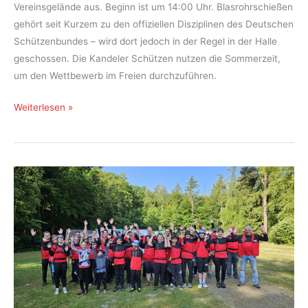
Vereinsgelände aus. Beginn ist um 14:00 Uhr. Blasrohrschießen
gehört seit Kurzem zu den offiziellen Disziplinen des Deutschen
Schützenbundes – wird dort jedoch in der Regel in der Halle
geschossen. Die Kandeler Schützen nutzen die Sommerzeit,
um den Wettbewerb im Freien durchzuführen.
Blasrohrschützen
Weiterlesen »
des
BSV
Kandel:
Sommer-
Vereinsmeisterschaft
am
16.
August