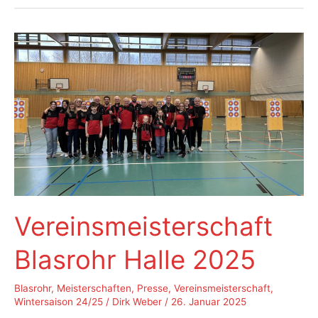
im
Freien
Vereinsmeisterschaft
Blasrohr Halle 2025
Blasrohr
,
Meisterschaften
,
Presse
,
Vereinsmeisterschaft
,
Wintersaison 24/25
/
Dirk Weber
/
26. Januar 2025