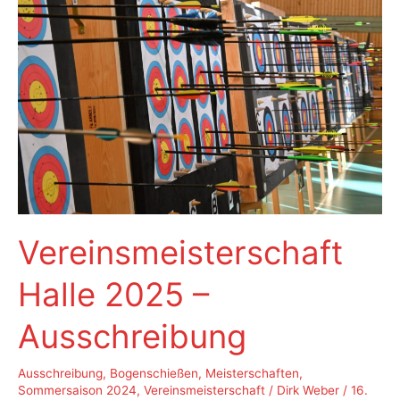
Vereinsmeisterschaft
Halle 2025 –
Ausschreibung
Ausschreibung
,
Bogenschießen
,
Meisterschaften
,
Sommersaison 2024
,
Vereinsmeisterschaft
/
Dirk Weber
/
16.