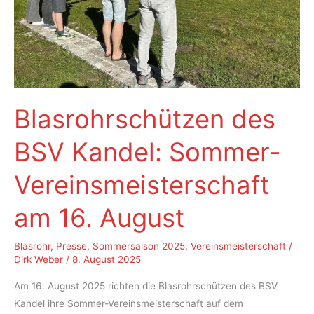
Blasrohrschützen des
BSV Kandel: Sommer-
Vereinsmeisterschaft
am 16. August
Blasrohr
,
Presse
,
Sommersaison 2025
,
Vereinsmeisterschaft
/
Dirk Weber
/
8. August 2025
Am 16. August 2025 richten die Blasrohrschützen des BSV
Kandel ihre Sommer-Vereinsmeisterschaft auf dem