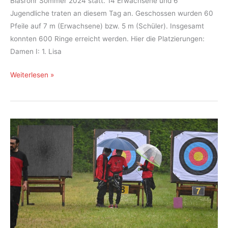
Blasrohr Sommer 2024 statt. 14 Erwachsene und 6
Jugendliche traten an diesem Tag an. Geschossen wurden 60
Pfeile auf 7 m (Erwachsene) bzw. 5 m (Schüler). Insgesamt
konnten 600 Ringe erreicht werden. Hier die Platzierungen:
Damen I: 1. Lisa
Vereinsmeisterschaft
Weiterlesen »
Blasrohr
Sommer
2024