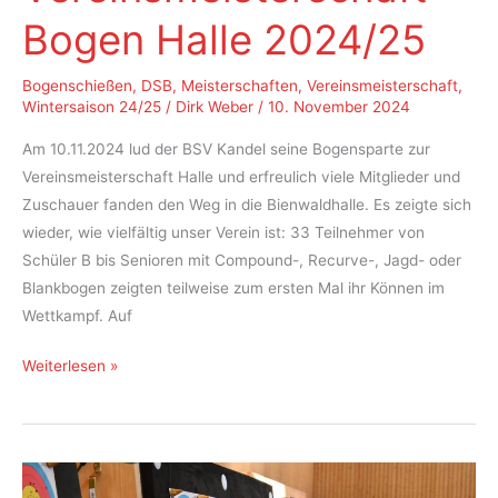
Bogen Halle 2024/25
Bogenschießen
,
DSB
,
Meisterschaften
,
Vereinsmeisterschaft
,
Wintersaison 24/25
/
Dirk Weber
/
10. November 2024
Am 10.11.2024 lud der BSV Kandel seine Bogensparte zur
Vereinsmeisterschaft Halle und erfreulich viele Mitglieder und
Zuschauer fanden den Weg in die Bienwaldhalle. Es zeigte sich
wieder, wie vielfältig unser Verein ist: 33 Teilnehmer von
Schüler B bis Senioren mit Compound-, Recurve-, Jagd- oder
Blankbogen zeigten teilweise zum ersten Mal ihr Können im
Wettkampf. Auf
Vereinsmeisterschaft
Weiterlesen »
Bogen
Halle
2024/25