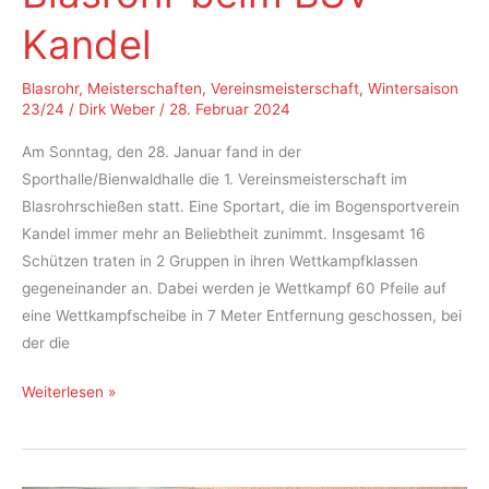
Kandel
Blasrohr
,
Meisterschaften
,
Vereinsmeisterschaft
,
Wintersaison
23/24
/
Dirk Weber
/
28. Februar 2024
Am Sonntag, den 28. Januar fand in der
Sporthalle/Bienwaldhalle die 1. Vereinsmeisterschaft im
Blasrohrschießen statt. Eine Sportart, die im Bogensportverein
Kandel immer mehr an Beliebtheit zunimmt. Insgesamt 16
Schützen traten in 2 Gruppen in ihren Wettkampfklassen
gegeneinander an. Dabei werden je Wettkampf 60 Pfeile auf
eine Wettkampfscheibe in 7 Meter Entfernung geschossen, bei
der die
1.
Weiterlesen »
Vereinsmeisterschaft
Blasrohr
beim