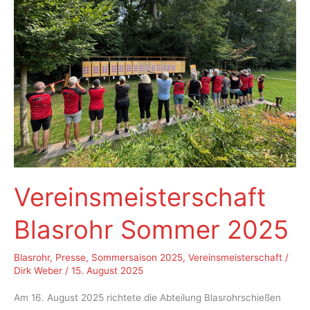
Vereinsmeisterschaft
Blasrohr Sommer 2025
Blasrohr
,
Presse
,
Sommersaison 2025
,
Vereinsmeisterschaft
/
Dirk Weber
/
15. August 2025
Am 16. August 2025 richtete die Abteilung Blasrohrschießen