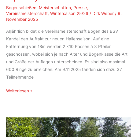
Bogenschießen
,
Meisterschaften
,
Presse
,
Vereinsmeisterschaft
,
Wintersaison 25/26
/
Dirk Weber
/
9.
November 2025
Alljährlich bildet die Vereinsmeisterschaft Bogen des BSV
Kandel den Auftakt zur neuen Hallensaison. Auf eine
Entfernung von 18m werden 2 x10 Passen à 3 Pfeilen
geschossen, wobei sich je nach Alter und Bogenklasse die Art
und Größe der Auflagen unterscheiden. Es sind also maximal
600 Ringe zu erreichen. Am 9.11.2025 fanden sich dazu 37
Teilnehmende
Vereinsmeisterschaft
Weiterlesen »
Bogen
in
der
Halle
Sportjahr
2026