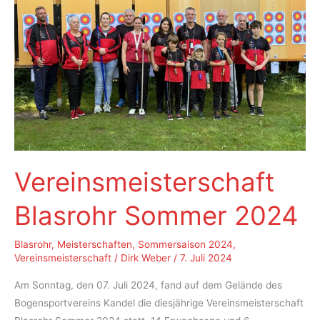
Vereinsmeisterschaft
Blasrohr Sommer 2024
Blasrohr
,
Meisterschaften
,
Sommersaison 2024
,
Vereinsmeisterschaft
/
Dirk Weber
/
7. Juli 2024
Am Sonntag, den 07. Juli 2024, fand auf dem Gelände des
Bogensportvereins Kandel die diesjährige Vereinsmeisterschaft