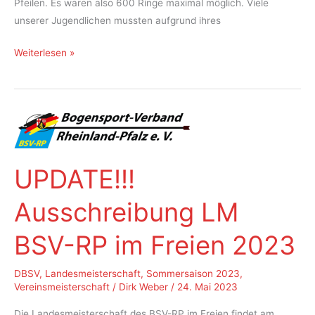
Pfeilen. Es waren also 600 Ringe maximal möglich. Viele
unserer Jugendlichen mussten aufgrund ihres
Vereinsmeisterschaft
Weiterlesen »
Halle
2024
UPDATE!!!
Ausschreibung LM
BSV-RP im Freien 2023
DBSV
,
Landesmeisterschaft
,
Sommersaison 2023
,
Vereinsmeisterschaft
/
Dirk Weber
/
24. Mai 2023
Die Landesmeisterschaft des BSV-RP im Freien findet am