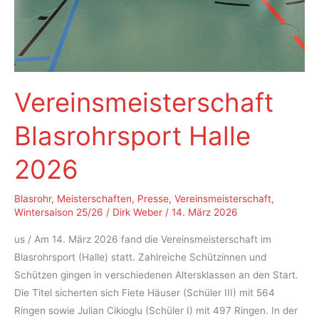
Vereinsmeisterschaft
Blasrohrsport Halle
2026
Blasrohr
,
Meisterschaften
,
Presse
,
Vereinsmeisterschaft
,
Wintersaison 25/26
/
Dirk Weber
/
14. März 2026
us / Am 14. März 2026 fand die Vereinsmeisterschaft im
Blasrohrsport (Halle) statt. Zahlreiche Schützinnen und
Schützen gingen in verschiedenen Altersklassen an den Start.
Die Titel sicherten sich Fiete Häuser (Schüler III) mit 564
Ringen sowie Julian Cikioglu (Schüler I) mit 497 Ringen. In der